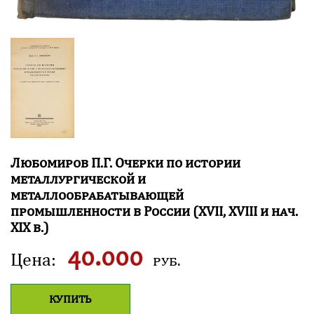
Л
юбомиров
П
.
Г
.
О
черки по истории
металлургической и
металлообрабатывающей
промышленности в
Р
оссии (
X
V
I
I
,
X
V
I
I
I
и нач.
X
I
X
в.)
40.000
Цена:
руб.
КУПИТЬ