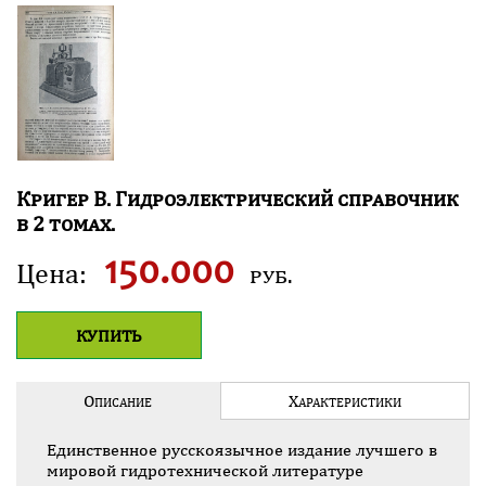
К
ригер
В
.
Г
идроэлектрический справочник
в 2 томах.
150.000
Цена:
руб.
КУПИТЬ
О
Х
ПИСАНИЕ
АРАКТЕ­РИСТИКИ
Единственное русскоязычное издание лучшего в
мировой гидротехнической литературе