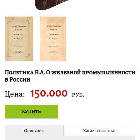
П
олетика
В
.
А
.
О
железной промышленности
в
Р
оссии
150.000
Цена:
руб.
КУПИТЬ
О
Х
ПИСАНИЕ
АРАКТЕ­РИСТИКИ