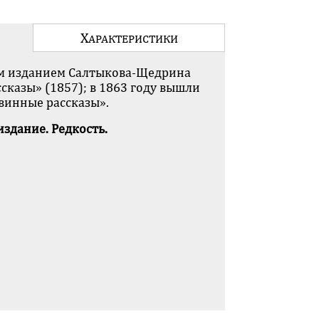
Х
АРАКТЕ­РИСТИКИ
ым изданием Салтыкова-Щедрина
сказы» (1857); в 1863 году вышли
евинные рассказы».
здание. Редкость.