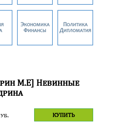
ИЯ
ЭКОНОМИКА
ПОЛИТИКА
А
ФИНАНСЫ
ДИПЛОМАТИЯ
дрин
М
.
Е
]
Н
евинные
дрина
уб.
КУПИТЬ