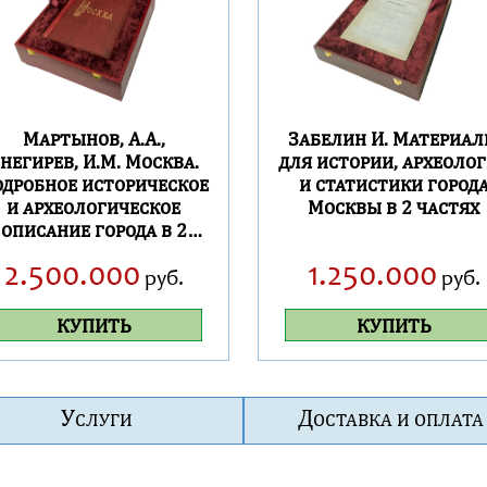
Мартынов, А.А.,
Забелин И. Материа
негирев, И.М. Москва.
для истории, археоло
дробное историческое
и статистики город
и археологическое
Москвы в 2 частях
описание города в 2
томах
2.500.000
1.250.000
руб.
руб.
КУПИТЬ
КУПИТЬ
У
Д
СЛУГИ
ОСТАВКА И ОПЛАТА