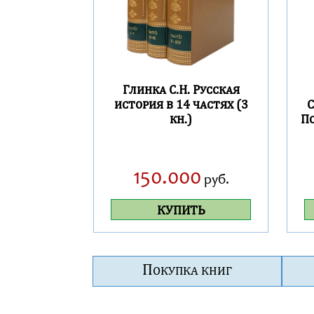
Глинка С.Н. Русская
история в 14 частях (3
С
кн.)
По
150.000
руб.
КУПИТЬ
П
ОКУПКА КНИГ