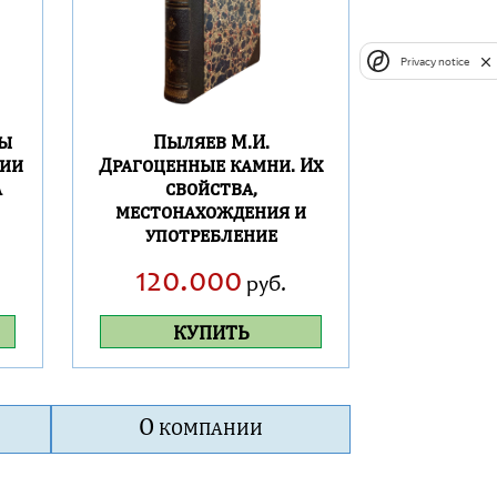
Privacy notice
лы
Пыляев М.И.
гии
Драгоценные камни. Их
а
свойства,
местонахождения и
употребление
120.000
руб.
КУПИТЬ
О
КОМПАНИИ