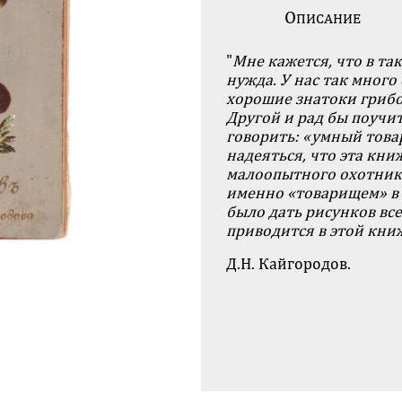
О
ПИСАНИЕ
"
Мне кажется, что в та
нужда. У нас так много
хорошие знатоки грибо
Другой и рад бы поучит
говорить: «умный товар
надеяться, что эта кн
малоопытного охотник
именно «товарищем» в 
было дать рисунков все
приводится в этой кни
Д.Н. Кайгородов.