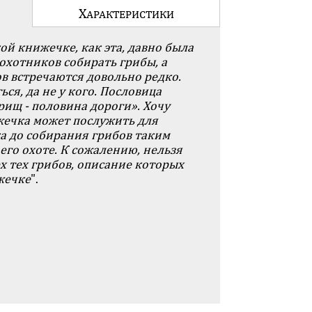
Х
АРАКТЕ­РИСТИКИ
кой книжечке, как эта, давно была
 охотников со­бирать грибы, a
в встречаются довольно редко.
ься, да не у кого. Пословица
ищ - поло­вина дороги». Хочу
ижечка может послужить для
а до собирания грибов таким
его охоте. К сожалению, нельзя
х тех грибов, описание которых
жечке
".