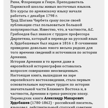
Риме, Флоренции и Генуе. Преподаватель
Парижской школы живых восточных языков.
Его курсы по армянскому языку начали
работать с декабря 1798 г.
Труд Шагана Чирбета сразу после своей
публикации стал пользоваться большой
популярностью. Известно, что, в частности, А.С.
Грибоедов был знаком с трудом профессора
Джрпетяна, который в переводе на русский язык
А. Худобашевым был издан в 1816 г. В сочинении
приведено довольно много весьма редких для
того времени сведений и источников по истории
Армении.
История Армении в то время даже в
европейской историографии оставалась
вопросом совершенно неосвещенным.
Настоящая книга, вышедшая на заре
европейского востоковедения, стала первым
основательным научным трудом по истории
значительной части Ближнего Востока и, в
частности, Армении в греко-римскую эпоху.
Переводчик книги
Александр Макарович
Худобашев
(1780-1862) - российский писатель,
языковед, действительный статский советник.