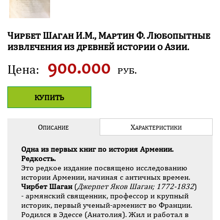
Ч
ирбет
Ш
аган
И
.
М
.,
М
артин
Ф
.
Л
юбопытные
извлечения из древней истории о
А
зии.
900.000
Цена:
руб.
КУПИТЬ
О
Х
ПИСАНИЕ
АРАКТЕ­РИСТИКИ
Одна из первых книг по история Армении.
Редкость.
Это редкое издание посвящено исследованию
истории Армении, начиная с античных времен.
Чирбет Шаган
(
Джерпет Яков Шаган; 1772-1832
)
- армянский священник, профессор и крупный
историк, первый ученый-арменист во Франции.
Родился в Эдессе (Анатолия). Жил и работал в